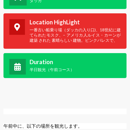
ダッカ
Location HighLight
一番古い船乗り場（ダッカの入り口)、18世紀に建
てられたモスク、– アメリカ人ルイス・カーンが
建築 された 素晴らしい 建物。ピンクパレスで、
Duration
半日観光（午前コース）
午前中に、以下の場所を観光します。