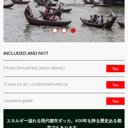
INCLUDED AND NOT
Meals (breakfast, lunch, dinner)
Yes
Travel by air-conditioned vehicle
Yes
Japanese guide
Yes
エネルギー溢れる現代都市ダッカ。400年を誇る歴史ある都
市でもあります。