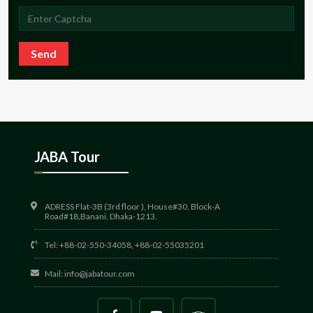
Send
JABA Tour
ADRESS Flat-3B (3rd floor ), House#30, Block-A
Road#18,Banani, Dhaka-1213.
Tel: +88-02-550-34058, +88-02-55035201
Mail:
info@jabatour.com