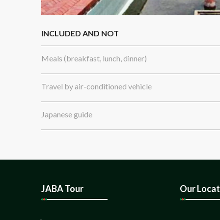
INCLUDED AND NOT
Meals (breakfast, lunch, dinner)
Travel by air-conditioned vehicle
Japanese guide
JABA Tour
Our Locat