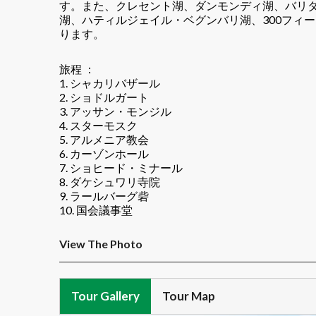
す。また、クレセント湖、ダンモンディ湖、バリ
湖、ハティルジェイル・ベグンバリ湖、300フィ
ります。
旅程 ：
1. シャカリバザール
2. ショドルガート
3. アッサン・モンジル
4. スターモスク
5. アルメニア教会
6. カーゾンホール
7. ショヒード・ミナール
8. ダケシュワリ寺院
9. ラールバーグ砦
10. 国会議事堂
View The Photo
Tour Gallery
Tour Map