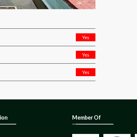
Yes
Yes
Yes
ion
Member Of