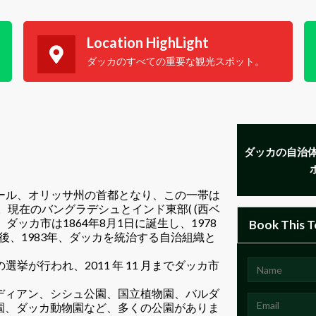
Location HighLight
ダッカのすべての重要な観光スポット。
カ：
ダッカの自治体は
ハール、オリッサ州の首都となり、この一帯は
した。現在のバングラデシュとインド東部( (西ベ
ッカ市は1864年8月1日に誕生し、1978
Book This T
後、1983年、ダッカを統治する自治組織と
挙が行われ、2011 年 11 月までダッカ市
ディアン、シシュ公園、国立植物園、バルダ
園、ダッカ動物園など、多くの公園がありま