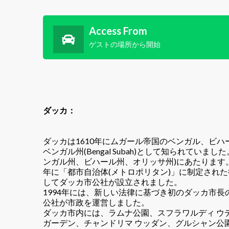
Access From
ゲストの場所から開始
ダッ
ダッカは1610年にムガール帝国のベンガル、ビ
ベンガル州(Bengal Subah)として知られていま
ンガル州、ビハール州、オリッサ州)にあたります。ダ
年に「都市自治体(メトロポリタン)」に制定された
してダッカ市公社が設立されました。
1994年には、新しい法律に基づき初のダッカ市長の選
公社が市政を運営しました。
ダッカ市内には、ラムナ公園、スフラワルディ ウ
ガーデン、チャンドリマ ウッダン、グルシャン公