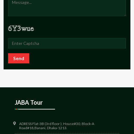
Send
JABA Tour
ADRESS Flat-3B (3rd floor ), House#30, Block-A
Road#18,Banani, Dhaka-1213.