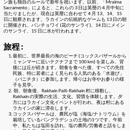
ン族も独自のルールで新年を祝います。以前、「Mraima
Sacramento」によると、これらの 3 日は英暦の 4 月中旬に
当たりましたが、現在は英暦に合わせて 4 月 13、14、15
日に観察されます。ラカインの伝統的なゲームも 13 日の朝
に開催され、パンチョワイ (花のサンライ)、14 日にメイン
のサンライ、15 日に水が行われます。
旅程 :
最初に、世界最長の海のビーチ (コックスバザールから
ミャンマーに近いテクナフまで 100 km) を楽しみ、背
後には丘が続きます。朝食を食べた後、すべての先住
民族、特に若者によく見られる人気のある「水遊び」
（パニチタ）に参加します。帰りはお寺やお参りの様
子を見学。
朝、朝食後、Rakhain Palli-Rakhain 村に移動し、
Rakhain の実際の生活、文化、習慣を体験します。夕
方にはラカイン文化イベントが行われ、夜は村にある
ラカインの家に滞在します。
コックスバザールは、農民が塩（海塩/ナトリウム）を
栽培しているバングラデシュの土地の1つです。午前
中、私たちは塩田を訪れ、塩の農民/労働者と話をしま