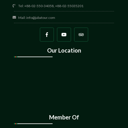
Tel: +88-02-550-34058, +88-02-55035201
Mail:
info@jabatour.com
Our Location
Member Of