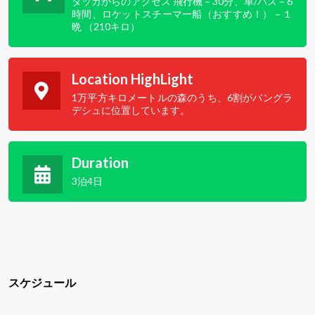
ダッカからのアクセス 飛行機－30分、車/バス－6
時間、ロケットスチーマー船（おすすめ！）－１
晩 （210キロ）
Location HighLight
1万平方キロメートルの森のうち、6割がバングラ
デシュに位置しています。
Duration
3泊4日
スケジュール