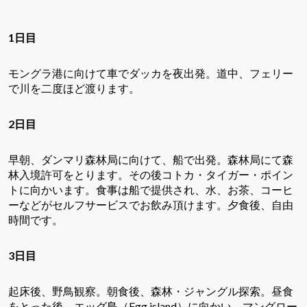
1日目
モングラ港に向けて車でダッカを夜出発。道中、フェリー
で川を二度ほど渡ります。
2日目
早朝、ダンマリ森林局に向けて、船で出発。森林局にて森
林入境許可をとります。その後コトカ・タイガー・ポイン
トに向かいます。食事は船で提供され、水、お茶、コーヒ
ーなどがセルフサービスでお飲み頂けます。夕食後、自由
時間です。
3日目
起床後、野鳥観察。朝食後、森林・ジャングル探索。昼食
をとった後、エッグ島（
Egg island
）に向かい、マングロー