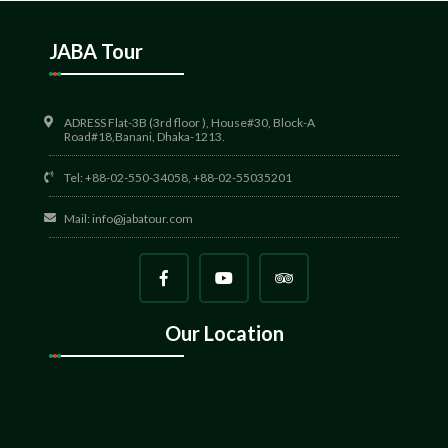
JABA Tour
ADRESS Flat-3B (3rd floor ), House#30, Block-A
Road#18,Banani, Dhaka-1213.
Tel: +88-02-550-34058, +88-02-55035201
Mail:
info@jabatour.com
Our Location