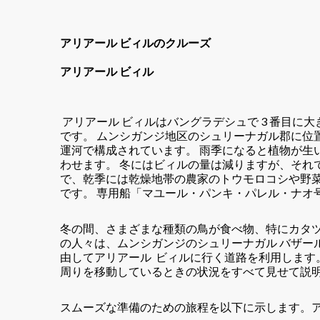
アリアール ビィルのクルーズ
アリアール ビィル
アリアール ビィルはバングラデシュで 3 番目に大
です。 ムンシガンジ地区のシュリーナガル郡に位
運河で構成されています。 雨季になると植物が生
わせます。 冬にはビィルの量は減りますが、それ
で、乾季には乾燥地帯の農家のトウモロコシや野菜
です。 専用船「マユール・パンキ・パレル・ナオ
冬の間、さまざまな種類の鳥が食べ物、特にカタツ
の人々は、ムンシガンジのシュリーナガル バザー
由してアリアール ビィルに行く道路を利用します
周りを移動しているときの状況をすべて見せて説
スムーズな準備のための旅程を以下に示します。