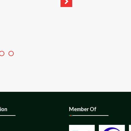
ion
Member Of