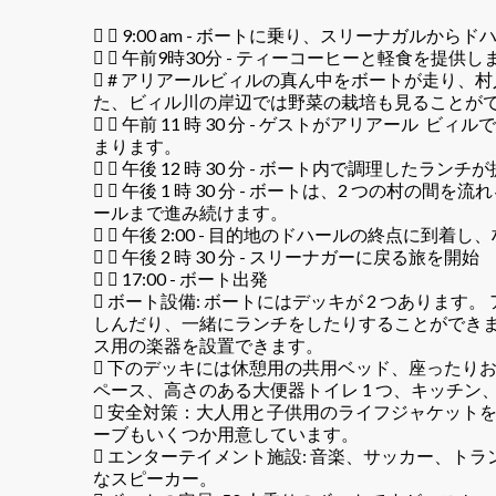
  9:00 am - ボートに乗り、スリーナガルか
  午前9時30分 - ティーコーヒーと軽食を提供し
 # アリアールビィルの真ん中をボートが走り、
た、ビィル川の岸辺では野菜の栽培も見ることが
  午前 11 時 30 分 - ゲストがアリアール
まります。
  午後 12 時 30 分 - ボート内で調理したラン
  午後 1 時 30 分 - ボートは、2 つの村
ールまで進み続けます。
  午後 2:00 - 目的地のドハールの終点に到着
  午後 2 時 30 分 - スリーナガーに戻る旅を開始
  17:00 - ボート出発
 ボート設備: ボートにはデッキが 2 つあります
しんだり、一緒にランチをしたりすることができま
ス用の楽器を設置できます。
 下のデッキには休憩用の共用ベッド、座ったり
ペース、高さのある大便器トイレ 1 つ、キッチン
 安全対策：大人用と子供用のライフジャケット
ーブもいくつか用意しています。
 エンターテイメント施設: 音楽、サッカー、ト
なスピーカー。