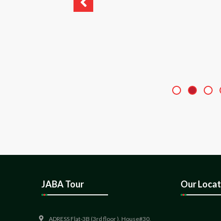
JABA Tour
Our Locat
ADRESS Flat-3B (3rd floor ), House#30,