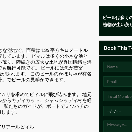
ビールは多く
植物が生い茂
Book This T
きな湿地で、面積は 136 平方キロメートル
置しています。 ビィルは多くの小さな池と
い茂り、陸続きの広大な土地が異国情緒を漂
でも航行可能です。 ビールには魚が豊富
が採れます。 このビールのかぼちゃが有名
号」でビールの見学ができます。
ムリを求めてビィルに飛び込みます。 地元
ルからガディガット、シャムシッディ村を経
。 私たちのガイドが、ボートでミツバチの
明します。
アリアールビィル